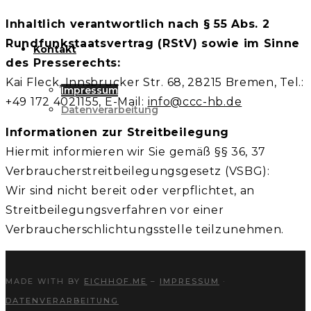
Inhaltlich verantwortlich nach § 55 Abs. 2
Rundfunkstaatsvertrag (RStV) sowie im Sinne
Kontakt
des Presserechts:
Kai Fleck, Innsbrucker Str. 68, 28215 Bremen, Tel.:
Impressum
+49 172 4021155, E-Mail:
info@ccc-hb.de
Datenverarbeitung
Informationen zur Streitbeilegung
Hiermit informieren wir Sie gemäß §§ 36, 37
Verbraucherstreitbeilegungsgesetz (VSBG):
Wir sind nicht bereit oder verpflichtet, an
Streitbeilegungsverfahren vor einer
Verbraucherschlichtungsstelle teilzunehmen.
MADE WITH
BY
EICHHOF.ME
–
IMPRESSUM
·
DATENVERARBEITUNG