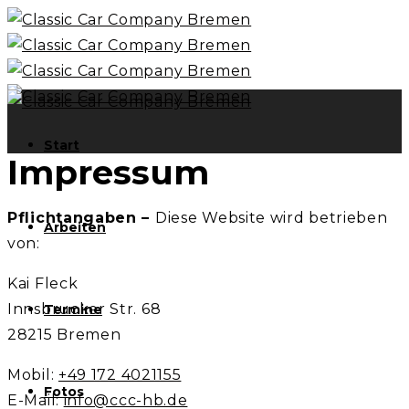
Start
Impressum
Pflichtangaben –
Diese Website wird betrieben
Arbeiten
von:
Kai Fleck
Innsbrucker Str. 68
Termine
28215 Bremen
Mobil:
+49 172 4021155
Fotos
E-Mail:
info@ccc-hb.de